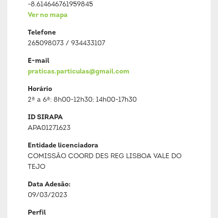
-8.614646761959845
Ver no mapa
Telefone
265098073 / 934433107
E-mail
praticas.particulas@gmail.com
Horário
2ª a 6ª: 8h00-12h30; 14h00-17h30
ID SIRAPA
APA01271623
Entidade licenciadora
COMISSÃO COORD DES REG LISBOA VALE DO
TEJO
Data Adesão:
09/03/2023
Perfil