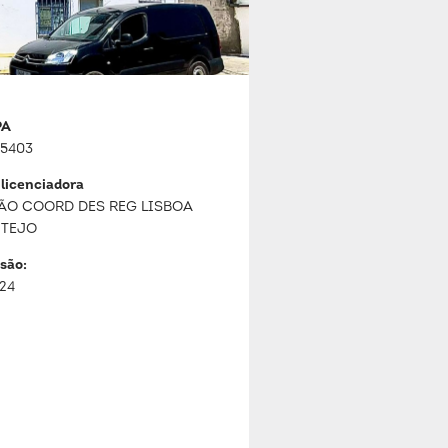
PA
5403
 licenciadora
ÃO COORD DES REG LISBOA
 TEJO
são:
024