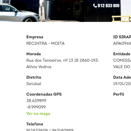
Empresa
ID SIRA
RECINTRA - MOITA
APA0944
Morada
Entidade
Rua dos Tanoeiros, nº 13 15 2860-193;
COMISS
Alhos Vedros
VALE DO
Distrito
Data Ade
Setúbal
19/01/2
Coordenadas GPS
Perfil
38.639599
-8.999099
Ver no mapa
Telefone
912833809 / 963180989