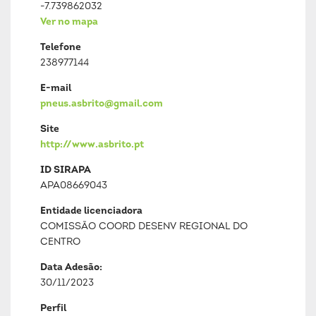
-7.739862032
Ver no mapa
Telefone
238977144
E-mail
pneus.asbrito@gmail.com
Site
http://www.asbrito.pt
ID SIRAPA
APA08669043
Entidade licenciadora
COMISSÃO COORD DESENV REGIONAL DO
CENTRO
Data Adesão:
30/11/2023
Perfil