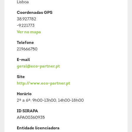
Lisboa
Coordenadas GPS
38.927782
-9.221773
Ver no mapa
Telefone
219666750
E-mail
geral@eco-partner.pt
Site
http://www.eco-partner.pt
Horário
2ª a 6ª: 9h00-13h00; 14h00-18h00
ID SIRAPA
APA00360935
Entidade licenciadora