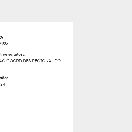
PA
5923
 licenciadora
ÃO COORD DES REGIONAL DO
são:
024