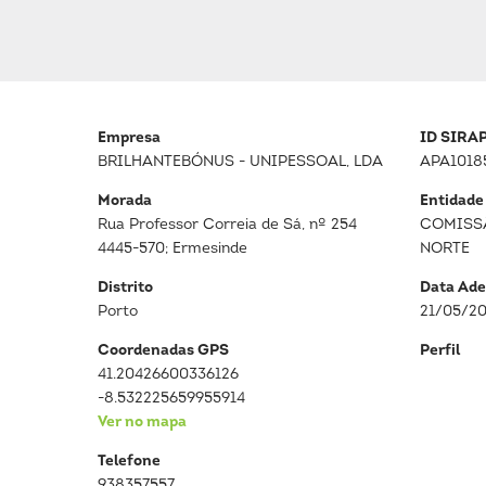
Empresa
ID SIRA
BRILHANTEBÓNUS - UNIPESSOAL, LDA
APA1018
Morada
Entidade
Rua Professor Correia de Sá, nº 254
COMISS
4445-570; Ermesinde
NORTE
Distrito
Data Ade
Porto
21/05/2
Coordenadas GPS
Perfil
41.20426600336126
-8.532225659955914
Ver no mapa
Telefone
938357557