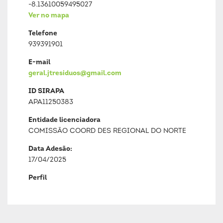
-8.13610059495027
Ver no mapa
Telefone
939391901
E-mail
geral.jtresiduos@gmail.com
ID SIRAPA
APA11250383
Entidade licenciadora
COMISSÃO COORD DES REGIONAL DO NORTE
Data Adesão:
17/04/2025
Perfil