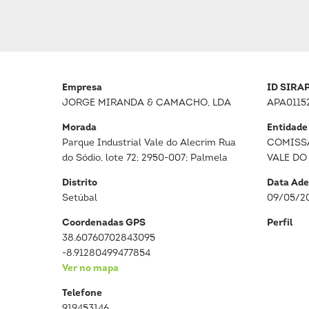
Empresa
ID SIRA
JORGE MIRANDA & CAMACHO, LDA
APA0115
Morada
Entidade
Parque Industrial Vale do Alecrim Rua
COMISS
do Sódio, lote 72; 2950-007; Palmela
VALE DO
Distrito
Data Ade
Setúbal
09/05/2
Coordenadas GPS
Perfil
38.60760702843095
-8.91280499477854
Ver no mapa
Telefone
919453146