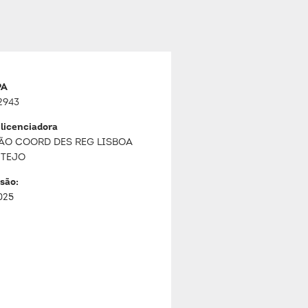
PA
2943
 licenciadora
ÃO COORD DES REG LISBOA
 TEJO
são:
025