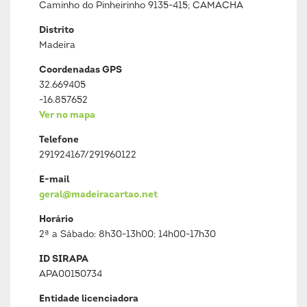
Caminho do Pinheirinho 9135-415; CAMACHA
Distrito
Madeira
Coordenadas GPS
32.669405
-16.857652
Ver no mapa
Telefone
291924167/291960122
E-mail
geral@madeiracartao.net
Horário
2ª a Sábado: 8h30-13h00; 14h00-17h30
ID SIRAPA
APA00150734
Entidade licenciadora