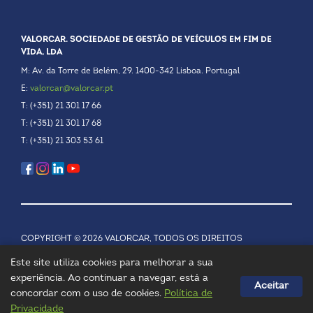
VALORCAR. SOCIEDADE DE GESTÃO DE VEÍCULOS EM FIM DE
VIDA, LDA
M: Av. da Torre de Belém, 29. 1400-342 Lisboa. Portugal
E:
valorcar@valorcar.pt
T: (+351) 21 301 17 66
T: (+351) 21 301 17 68
T: (+351) 21 303 53 61
COPYRIGHT © 2026 VALORCAR, TODOS OS DIREITOS
RESERVADOS.
POLÍTICA DE PRIVACIDADE
Este site utiliza cookies para melhorar a sua
experiência. Ao continuar a navegar, está a
Aceitar
concordar com o uso de cookies.
Política de
Privacidade