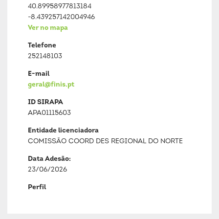
40.89958977813184
-8.439257142004946
Ver no mapa
Telefone
252148103
E-mail
geral@finis.pt
ID SIRAPA
APA01115603
Entidade licenciadora
COMISSÃO COORD DES REGIONAL DO NORTE
Data Adesão:
23/06/2026
Perfil