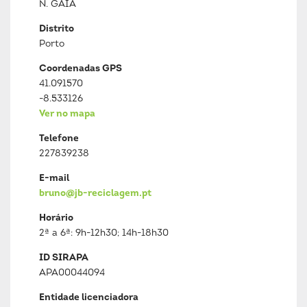
N. GAIA
Distrito
Porto
Coordenadas GPS
41.091570
-8.533126
Ver no mapa
Telefone
227839238
E-mail
bruno@jb-reciclagem.pt
Horário
2ª a 6ª: 9h-12h30; 14h-18h30
ID SIRAPA
APA00044094
Entidade licenciadora