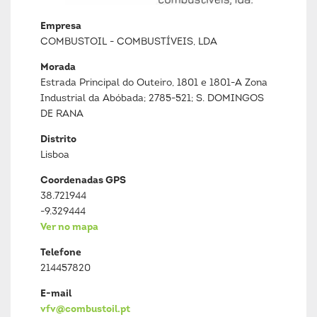
Empresa
COMBUSTOIL - COMBUSTÍVEIS, LDA
Morada
Estrada Principal do Outeiro, 1801 e 1801-A Zona
Industrial da Abóbada; 2785-521; S. DOMINGOS
DE RANA
Distrito
Lisboa
Coordenadas GPS
38.721944
-9.329444
Ver no mapa
Telefone
214457820
E-mail
vfv@combustoil.pt