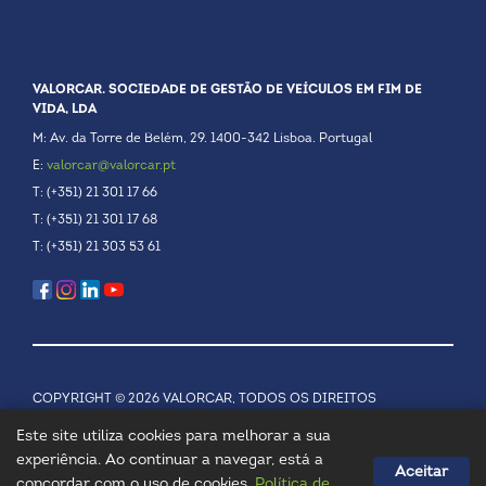
VALORCAR. SOCIEDADE DE GESTÃO DE VEÍCULOS EM FIM DE
VIDA, LDA
M: Av. da Torre de Belém, 29. 1400-342 Lisboa. Portugal
E:
valorcar@valorcar.pt
T: (+351) 21 301 17 66
T: (+351) 21 301 17 68
T: (+351) 21 303 53 61
COPYRIGHT © 2026 VALORCAR, TODOS OS DIREITOS
RESERVADOS.
POLÍTICA DE PRIVACIDADE
Este site utiliza cookies para melhorar a sua
experiência. Ao continuar a navegar, está a
Aceitar
concordar com o uso de cookies.
Política de