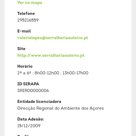
Ver no mapa
Telefone
295216559
E-mail
valerialopes@serralhariaouteiro.pt
Site
http://www.serralhariaouteiro.pt
Horário
2ª a 6ª : 8h00-12h00 ; 13h00-17h00
ID SIRAPA
SRIR00000006
Entidade licenciadora
Direcção Regional do Ambiente dos Açores
Data Adesão:
15/12/2009