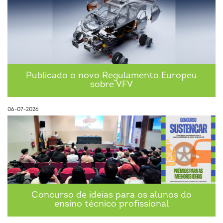
0
2
0
2
4
0
8
Publicado o novo Regulamento Europeu
sobre VFV
06-07-2026
Concurso de ideias para os alunos do
ensino técnico profissional