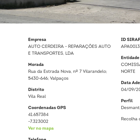
Empresa
ID SIRA
AUTO CERDEIRA - REPARAÇÕES AUTO
APA0013
E TRANSPORTES, LDA
Entidade
Morada
COMISS
Rua da Estrada Nova, nº 7 Vilarandelo;
NORTE
5430-646; Valpaços
Data Ade
Distrito
04/09/2
Vila Real
Perfil
Coordenadas GPS
Desmante
41.657384
Recolha 
-7.323002
Ver no mapa
Telefone