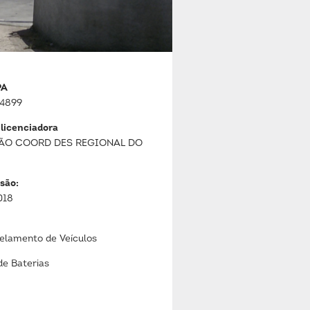
PA
4899
 licenciadora
ÃO COORD DES REGIONAL DO
são:
018
lamento de Veículos
de Baterias