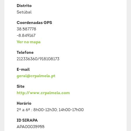
Distrito
Setúbal
Coordenadas GPS
38.587778
-8.849167
Ver no mapa
Telefone
212336360/918108173
E-mail
geral@crpalmela.pt
Site
http://www.crpalmela.com
Horário
2ª a 6ª : 8h00-12h30; 14h00-17h00
ID SIRAPA
APA00035955