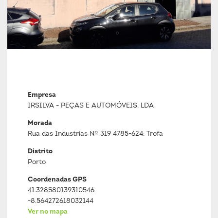
Empresa
IRSILVA - PEÇAS E AUTOMÓVEIS, LDA
Morada
Rua das Industrias Nº 319 4785-624; Trofa
Distrito
Porto
Coordenadas GPS
41.328580139310546
-8.564272618032144
Ver no mapa