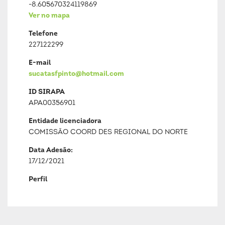
-8.605670324119869
Ver no mapa
Telefone
227122299
E-mail
sucatasfpinto@hotmail.com
ID SIRAPA
APA00356901
Entidade licenciadora
COMISSÃO COORD DES REGIONAL DO NORTE
Data Adesão:
17/12/2021
Perfil