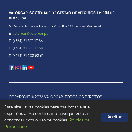
VALORCAR. SOCIEDADE DE GESTÃO DE VEÍCULOS EM FIM DE
VIDA, LDA
M: Av. da Torre de Belém, 29. 1400-342 Lisboa. Portugal
E:
valorcar@valorcar.pt
T: (+351) 21 301 17 66
T: (+351) 21 301 17 68
T: (+351) 21 303 53 61
COPYRIGHT © 2026 VALORCAR, TODOS OS DIREITOS
RESERVADOS.
POLÍTICA DE PRIVACIDADE
Este site utiliza cookies para melhorar a sua
experiência. Ao continuar a navegar, está a
Aceitar
concordar com o uso de cookies.
Política de
Privacidade