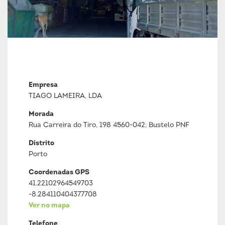
Empresa
TIAGO LAMEIRA, LDA
Morada
Rua Carreira do Tiro, 198 4560-042; Bustelo PNF
Distrito
Porto
Coordenadas GPS
41.22102964549703
-8.284110404377708
Ver no mapa
Telefone