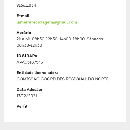
916611834
E-mail
lameirareciclagem@gmail.com
Horário
2ª a 6ª: 08h30-12h30; 14h00-18h00; Sábados:
08h30-12h30
ID SIRAPA
APA05187543
Entidade licenciadora
COMISSÃO COORD DES REGIONAL DO NORTE
Data Adesão:
17/12/2021
Perfil