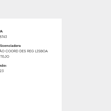
PA
5743
 licenciadora
ÃO COORD DES REG LISBOA
 TEJO
são:
023