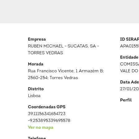
Empresa
ID SIRA
RUBEN MICHAEL - SUCATAS, SA -
APA0155
TORRES VEDRAS
Entidade
Morada
COMISS
Rua Francisco Vicente, 1 Armazém B;
VALE DO
2560-254; Torres Vedras
Data Ade
Distrito
27/01/2
Lisboa
Perfil
Coordenadas GPS
39.11156341654723
-9.253895339695578
Ver no mapa
Telefone