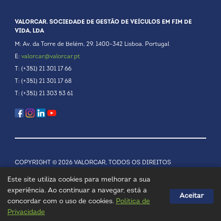
VALORCAR. SOCIEDADE DE GESTÃO DE VEÍCULOS EM FIM DE
VIDA, LDA
M: Av. da Torre de Belém, 29. 1400-342 Lisboa. Portugal
E:
valorcar@valorcar.pt
T: (+351) 21 301 17 66
T: (+351) 21 301 17 68
T: (+351) 21 303 53 61
COPYRIGHT © 2026 VALORCAR, TODOS OS DIREITOS
RESERVADOS.
POLÍTICA DE PRIVACIDADE
Este site utiliza cookies para melhorar a sua
experiência. Ao continuar a navegar, está a
Aceitar
concordar com o uso de cookies.
Política de
Privacidade