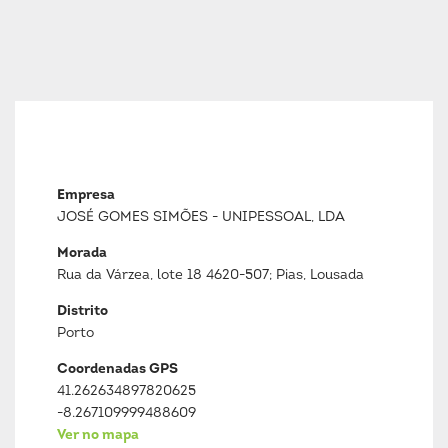
Empresa
JOSÉ GOMES SIMÕES - UNIPESSOAL, LDA
Morada
Rua da Várzea, lote 18 4620-507; Pias, Lousada
Distrito
Porto
Coordenadas GPS
41.262634897820625
-8.267109999488609
Ver no mapa