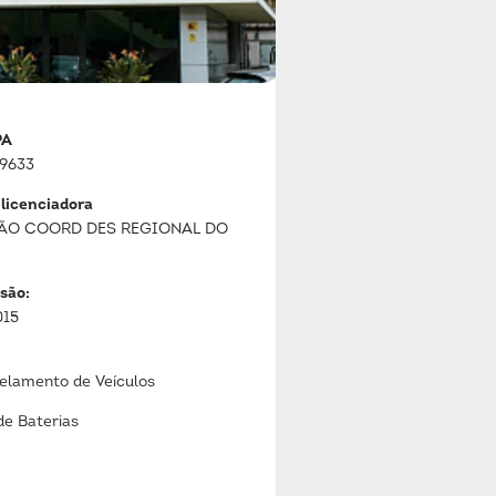
PA
9633
 licenciadora
ÃO COORD DES REGIONAL DO
são:
015
lamento de Veículos
de Baterias