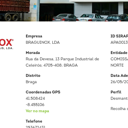
Empresa
ID SIRA
BRAGUINOX, LDA
APA0013
Morada
Entidade
Rua da Devesa, 13 Parque Industrial de
COMISS
Celeirós; 4705-408; BRAGA
NORTE
Distrito
Data Ade
Braga
26/05/2
Coordenadas GPS
Perfil
41.508424
Desmante
-8.455106
Recolha 
Ver no mapa
Telefone
253672431