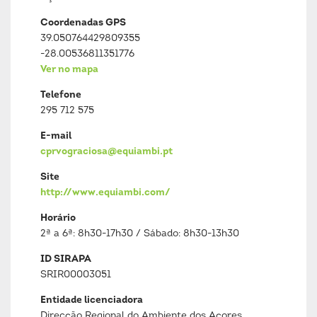
Coordenadas GPS
39.050764429809355
-28.00536811351776
Ver no mapa
Telefone
295 712 575
E-mail
cprvograciosa@equiambi.pt
Site
http://www.equiambi.com/
Horário
2ª a 6ª: 8h30-17h30 / Sábado: 8h30-13h30
ID SIRAPA
SRIR00003051
Entidade licenciadora
Direcção Regional do Ambiente dos Açores