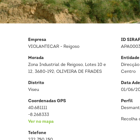
Empresa
ID SIRA
VIOLANTECAR - Reigoso
APA0003
Morada
Entidade
Zona Industrial de Reigoso, Lotes 10 e
Direcção
12, 3680-192; OLIVEIRA DE FRADES
Centro
Distrito
Data Ade
Viseu
01/06/2
Coordenadas GPS
Perfil
40.681111
Desmante
-8.268333
Recolha 
Ver no mapa
Telefone
232 750 150